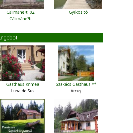
Călimăne?ti 02
Gyilkos tó
Călimăne?ti
Angebot
Gasthaus Krimea
Szakács Gasthaus **
Luna de Sus
Arcuş