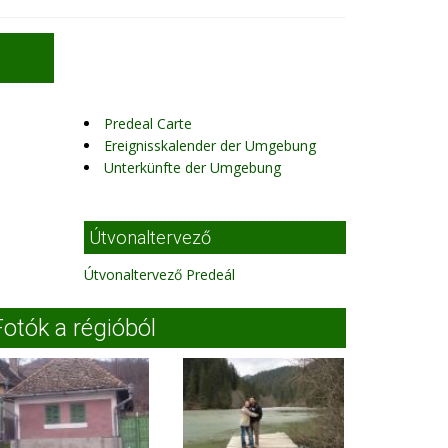
Predeal Carte
Ereignisskalender der Umgebung
Unterkünfte der Umgebung
Útvonaltervező
Útvonaltervező Predeál
Fotók a régióból