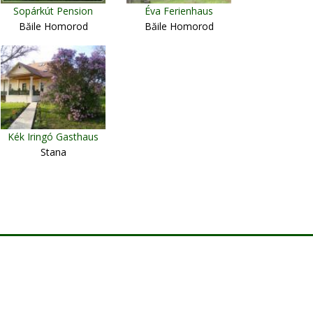
Sopárkút Pension
Éva Ferienhaus
Băile Homorod
Băile Homorod
Kék Iringó Gasthaus
Stana