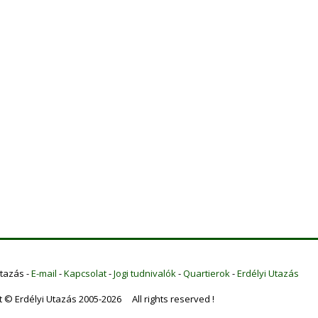
Utazás -
E-mail
-
Kapcsolat
-
Jogi tudnivalók
-
Quartierok
-
Erdélyi Utazás
t © Erdélyi Utazás 2005-2026 All rights reserved !