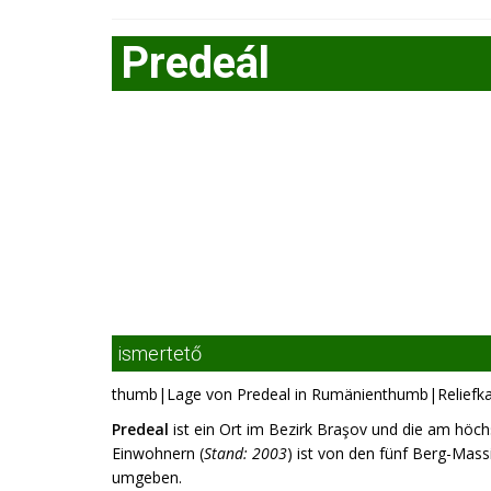
Predeál
ismertető
thumb|Lage von Predeal in Rumänienthumb|Reliefka
Predeal
ist ein Ort im Bezirk Braşov und die am höch
Einwohnern (
Stand: 2003
) ist von den fünf Berg-Mas
umgeben.