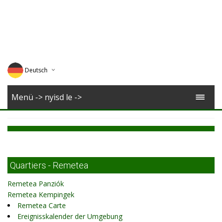
Deutsch
English
Menü -> nyisd le ->
Magyar
Romana
Quartiers - Remetea
Remetea Panziók
Remetea Kempingek
Remetea Carte
Ereignisskalender der Umgebung