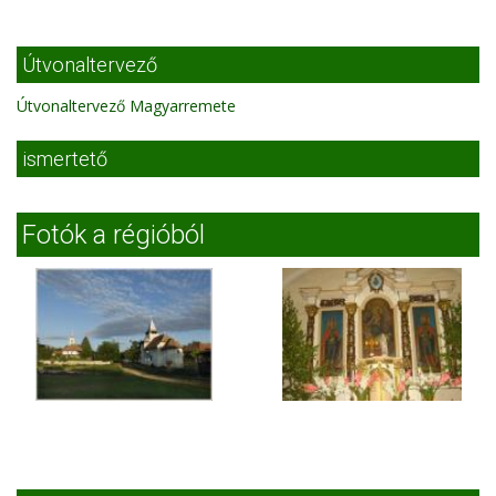
Útvonaltervező
Útvonaltervező Magyarremete
ismertető
Fotók a régióból