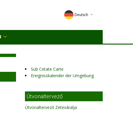
Deutsch
English
N
Magyar
Romana
Sub Cetate Carte
Ereignisskalender der Umgebung
Útvonaltervező
Útvonaltervező Zeteváralja