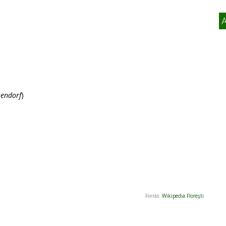
sendorf
)
Forrás:
Wikipedia Floreşti