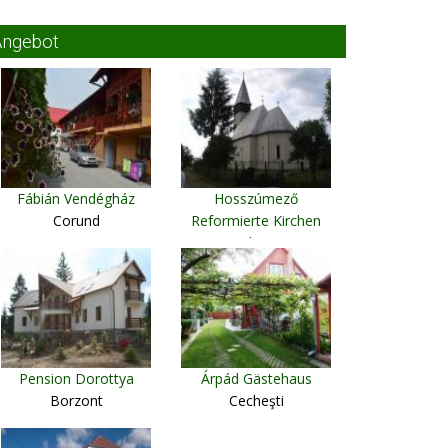
Angebot
Fábián Vendégház
Hosszúmező
Corund
Reformierte Kirchen
Herberge
Câmpulung de Tisa
Pension Dorottya
Árpád Gästehaus
Borzont
Cecheşti