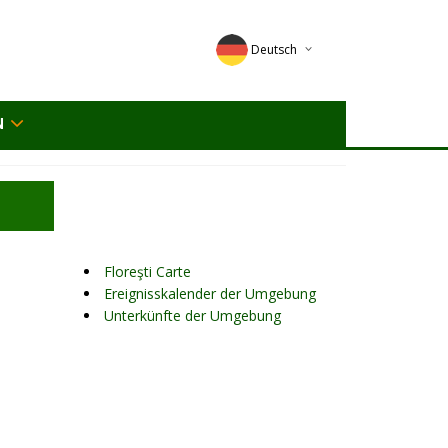
Deutsch
English
N
Magyar
Romana
Floreşti Carte
Ereignisskalender der Umgebung
Unterkünfte der Umgebung