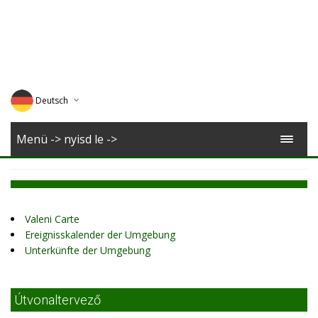
Deutsch
English
Menü -> nyisd le ->
Magyar
Romana
Valeni Carte
Ereignisskalender der Umgebung
Unterkünfte der Umgebung
Útvonaltervező