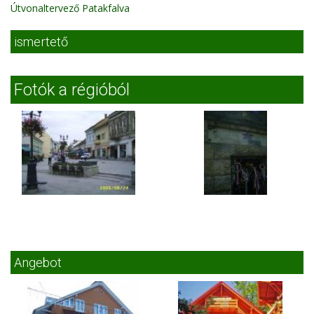
Útvonaltervező Patakfalva
ismertető
Fotók a régióból
Angebot