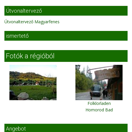
Útvonaltervező
Útvonaltervező Magyarfenes
ismertető
Fotók a régióból
Folklorladen
Homorod Bad
Angebot