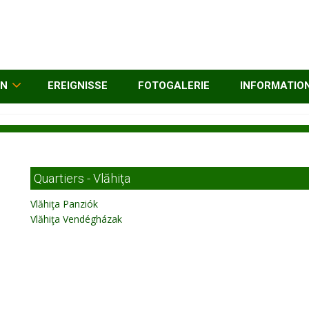
EN
EREIGNISSE
FOTOGALERIE
INFORMATIO
Quartiers - Vlăhiţa
Vlăhiţa Panziók
Vlăhiţa Vendégházak