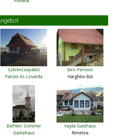
Predeál
Angebot
Szerencsepatkó
Biro Pension
Panzió és Lovarda
Harghita-Băi
Tămaşu
Bethlen Sommer
Vajda Gasthaus
Gästehaus
Rimetea
Ighiu