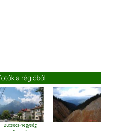
Fotók a régióból
Bucsecs-hegység