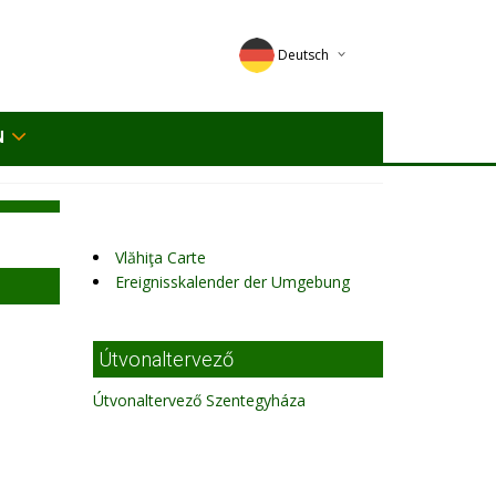
Deutsch
English
N
Magyar
Romana
Vlăhiţa Carte
Ereignisskalender der Umgebung
Útvonaltervező
Útvonaltervező Szentegyháza