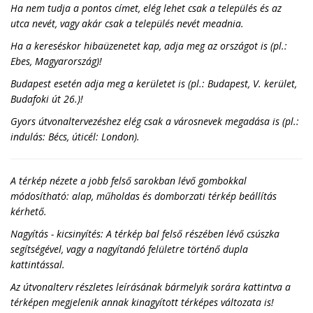
Ha nem tudja a pontos címet, elég lehet csak a település és az
utca nevét, vagy akár csak a település nevét meadnia.
Ha a kereséskor hibaüzenetet kap, adja meg az országot is (pl.:
Ebes, Magyarország)!
Budapest esetén adja meg a kerületet is (pl.: Budapest, V. kerület,
Budafoki út 26.)!
Gyors útvonaltervezéshez elég csak a városnevek megadása is (pl.:
indulás: Bécs, úticél: London).
A térkép nézete a jobb felső sarokban lévő gombokkal
módosítható: alap, műholdas és domborzati térkép beállítás
kérhető.
Nagyítás - kicsinyítés: A térkép bal felső részében lévő csúszka
segítségével, vagy a nagyítandó felületre történő dupla
kattintással.
Az útvonalterv részletes leírásának bármelyik sorára kattintva a
térképen megjelenik annak kinagyított térképes változata is!