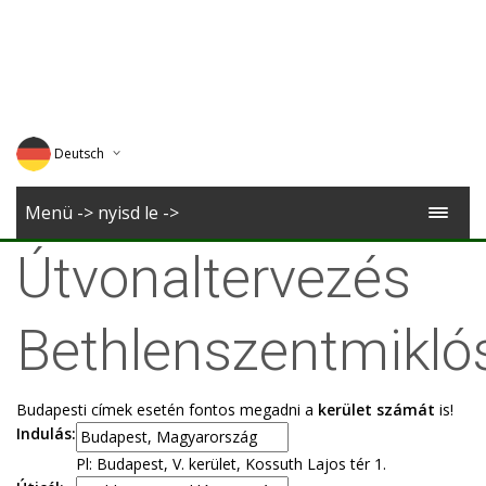
Deutsch
English
Menü -> nyisd le ->
Magyar
Útvonaltervezés
Romana
Bethlenszentmikló
Budapesti címek esetén fontos megadni a
kerület számát
is!
Indulás:
Pl: Budapest, V. kerület, Kossuth Lajos tér 1.