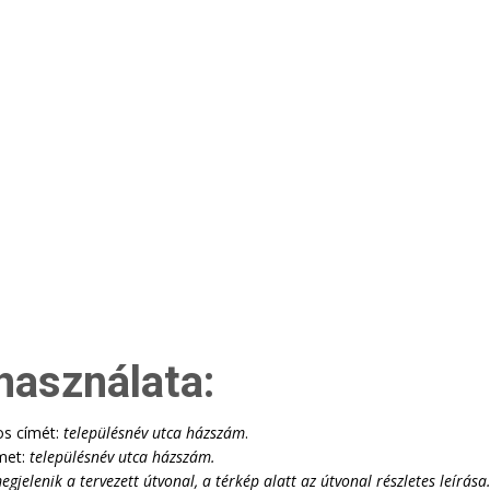
használata:
os címét:
településnév utca házszám
.
met:
településnév utca házszám
.
lenik a tervezett útvonal, a térkép alatt az útvonal részletes leírása