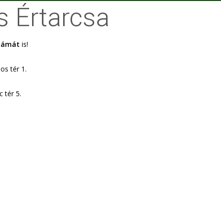
s Értarcsa
számát
is!
os tér 1.
 tér 5.