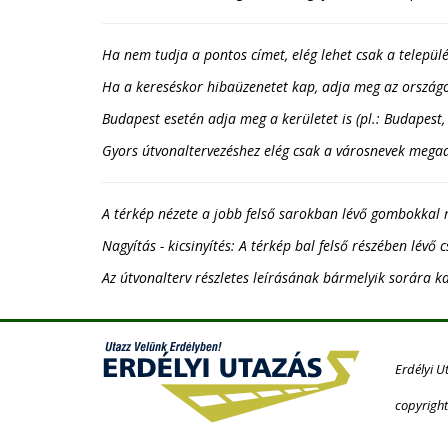
Ha nem tudja a pontos címet, elég lehet csak a települé
Ha a kereséskor hibaüzenetet kap, adja meg az országot
Budapest esetén adja meg a kerületet is (pl.: Budapest, 
Gyors útvonaltervezéshez elég csak a városnevek megadás
A térkép nézete a jobb felső sarokban lévő gombokkal 
Nagyítás - kicsinyítés: A térkép bal felső részében lévő 
Az útvonalterv részletes leírásának bármelyik sorára ka
Erdélyi U
copyright