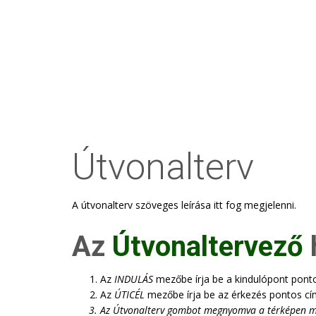
Útvonalterv
A útvonalterv szöveges leírása itt fog megjelenni.
Az
Útvonaltervező
Az
INDULÁS
mezőbe írja be a kindulópont pont
Az
ÚTICÉL
mezőbe írja be az érkezés pontos cí
Az
Útvonalterv
gombot megnyomva a térképen megje