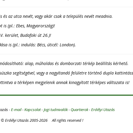
s és az utca nevét, vagy akár csak a település nevét meadnia.
 is (pl.: Ebes, Magyarország)!
V. kerület, Budafoki út 26.)!
a is (pl.: indulás: Bécs, úticél: London).
módosítható: alap, műholdas és domborzati térkép beállítás kérhető.
csúszka segítségével, vagy a nagyítandó felületre történő dupla kattintáss
ttintva a térképen megjelenik annak kinagyított térképes változata is!
tazás -
E-mail
-
Kapcsolat
-
Jogi tudnivalók
-
Quartierok
-
Erdélyi Utazás
 © Erdélyi Utazás 2005-2026 All rights reserved !