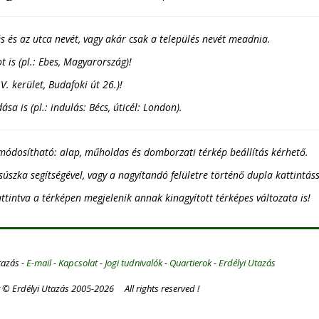
s és az utca nevét, vagy akár csak a település nevét meadnia.
 is (pl.: Ebes, Magyarország)!
V. kerület, Budafoki út 26.)!
a is (pl.: indulás: Bécs, úticél: London).
módosítható: alap, műholdas és domborzati térkép beállítás kérhető.
csúszka segítségével, vagy a nagyítandó felületre történő dupla kattintáss
ttintva a térképen megjelenik annak kinagyított térképes változata is!
tazás -
E-mail
-
Kapcsolat
-
Jogi tudnivalók
-
Quartierok
-
Erdélyi Utazás
 © Erdélyi Utazás 2005-2026 All rights reserved !