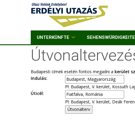
UNTERKÜNFTE
SEHENSWÜRDIGKEIT
Útvonaltervezés
Budapesti címek esetén fontos megadni a
kerület 
Indulás:
Pl: Budapest, V. kerület, Kossuth Laj
Úticél:
Pl: Budapest, V. kerület, Deák Ferenc