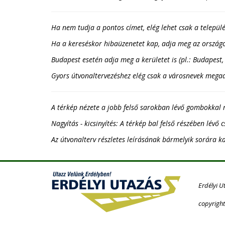
Ha nem tudja a pontos címet, elég lehet csak a települé
Ha a kereséskor hibaüzenetet kap, adja meg az országot
Budapest esetén adja meg a kerületet is (pl.: Budapest, 
Gyors útvonaltervezéshez elég csak a városnevek megadás
A térkép nézete a jobb felső sarokban lévő gombokkal 
Nagyítás - kicsinyítés: A térkép bal felső részében lévő 
Az útvonalterv részletes leírásának bármelyik sorára ka
Erdélyi U
copyright