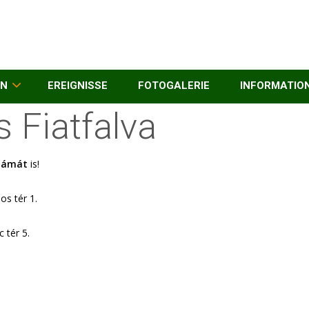
EN
EREIGNISSE
FOTOGALERIE
INFORMATIO
 Fiatfalva
számát
is!
os tér 1.
 tér 5.