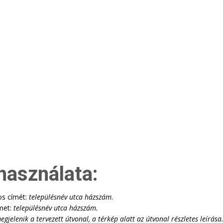
használata:
os címét:
településnév utca házszám
.
met:
településnév utca házszám
.
lenik a tervezett útvonal, a térkép alatt az útvonal részletes leírása