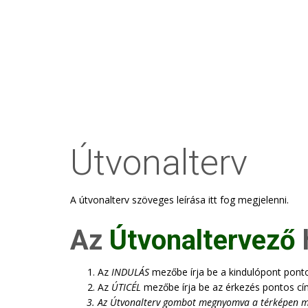
Útvonalterv
A útvonalterv szöveges leírása itt fog megjelenni.
Az
Útvonaltervező
Az
INDULÁS
mezőbe írja be a kindulópont pont
Az
ÚTICÉL
mezőbe írja be az érkezés pontos cí
Az
Útvonalterv
gombot megnyomva a térképen megje