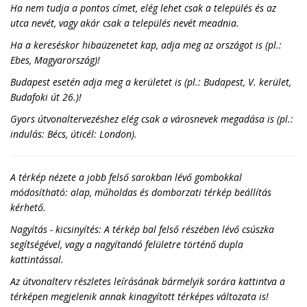
Ha nem tudja a pontos címet, elég lehet csak a település és az
utca nevét, vagy akár csak a település nevét meadnia.
Ha a kereséskor hibaüzenetet kap, adja meg az országot is (pl.:
Ebes, Magyarország)!
Budapest esetén adja meg a kerületet is (pl.: Budapest, V. kerület,
Budafoki út 26.)!
Gyors útvonaltervezéshez elég csak a városnevek megadása is (pl.:
indulás: Bécs, úticél: London).
A térkép nézete a jobb felső sarokban lévő gombokkal
módosítható: alap, műholdas és domborzati térkép beállítás
kérhető.
Nagyítás - kicsinyítés: A térkép bal felső részében lévő csúszka
segítségével, vagy a nagyítandó felületre történő dupla
kattintással.
Az útvonalterv részletes leírásának bármelyik sorára kattintva a
térképen megjelenik annak kinagyított térképes változata is!