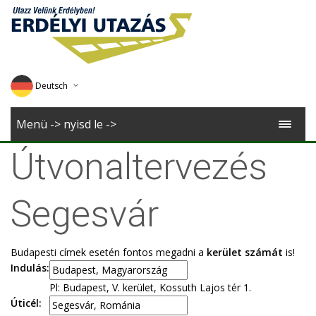
Deutsch
English
Menü -> nyisd le ->
Magyar
Útvonaltervezés
Romana
Segesvár
Budapesti címek esetén fontos megadni a
kerület számát
is!
Indulás:
Pl: Budapest, V. kerület, Kossuth Lajos tér 1.
Úticél: