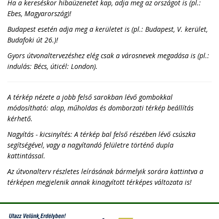
Ha a kereséskor hibaüzenetet kap, adja meg az országot is (pl.:
Ebes, Magyarország)!
Budapest esetén adja meg a kerületet is (pl.: Budapest, V. kerület,
Budafoki út 26.)!
Gyors útvonaltervezéshez elég csak a városnevek megadása is (pl.:
indulás: Bécs, úticél: London).
A térkép nézete a jobb felső sarokban lévő gombokkal
módosítható: alap, műholdas és domborzati térkép beállítás
kérhető.
Nagyítás - kicsinyítés: A térkép bal felső részében lévő csúszka
segítségével, vagy a nagyítandó felületre történő dupla
kattintással.
Az útvonalterv részletes leírásának bármelyik sorára kattintva a
térképen megjelenik annak kinagyított térképes változata is!