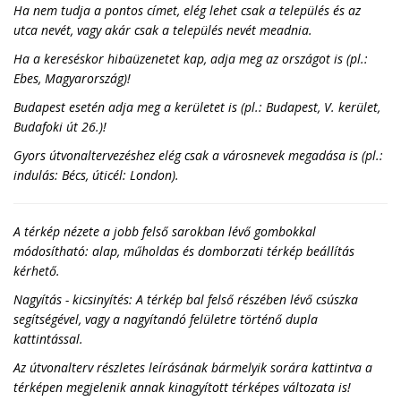
Ha nem tudja a pontos címet, elég lehet csak a település és az
utca nevét, vagy akár csak a település nevét meadnia.
Ha a kereséskor hibaüzenetet kap, adja meg az országot is (pl.:
Ebes, Magyarország)!
Budapest esetén adja meg a kerületet is (pl.: Budapest, V. kerület,
Budafoki út 26.)!
Gyors útvonaltervezéshez elég csak a városnevek megadása is (pl.:
indulás: Bécs, úticél: London).
A térkép nézete a jobb felső sarokban lévő gombokkal
módosítható: alap, műholdas és domborzati térkép beállítás
kérhető.
Nagyítás - kicsinyítés: A térkép bal felső részében lévő csúszka
segítségével, vagy a nagyítandó felületre történő dupla
kattintással.
Az útvonalterv részletes leírásának bármelyik sorára kattintva a
térképen megjelenik annak kinagyított térképes változata is!