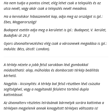
Ha nem tudja a pontos címet, elég lehet csak a település és az
utca nevét, vagy akár csak a település nevét meadnia.
Ha a kereséskor hibaüzenetet kap, adja meg az országot is (pl.:
Ebes, Magyarország)!
Budapest esetén adja meg a kerületet is (pl.: Budapest, V. kerület,
Budafoki út 26.)!
Gyors útvonaltervezéshez elég csak a városnevek megadása is (pl.:
indulás: Bécs, úticél: London).
A térkép nézete a jobb felső sarokban lévő gombokkal
módosítható: alap, műholdas és domborzati térkép beállítás
kérhető.
Nagyítás - kicsinyítés: A térkép bal felső részében lévő csúszka
segítségével, vagy a nagyítandó felületre történő dupla
kattintással.
Az útvonalterv részletes leírásának bármelyik sorára kattintva a
térképen megjelenik annak kinagyított térképes változata is!