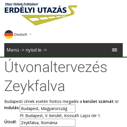
Deutsch
English
Menü -> nyisd le ->
Magyar
Útvonaltervezés
Romana
Zeykfalva
Budapesti címek esetén fontos megadni a
kerület számát
is!
Indulás:
Pl: Budapest, V. kerület, Kossuth Lajos tér 1.
Úticél: