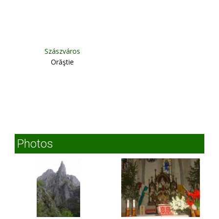
Szászváros
Orăştie
Photos