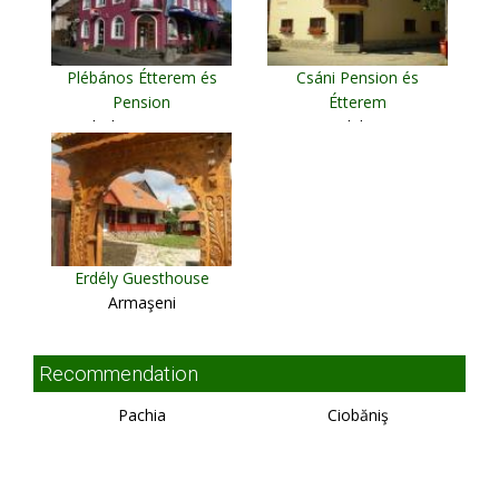
Plébános Étterem és
Csáni Pension és
Pension
Étterem
Odorheiu Secuiesc
Vlaha
Erdély Guesthouse
Armaşeni
Recommendation
Pachia
Ciobăniş