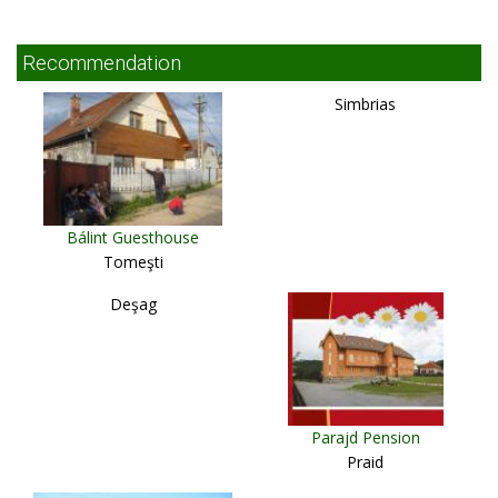
Recommendation
Simbrias
Bálint Guesthouse
Tomeşti
Deşag
Parajd Pension
Praid