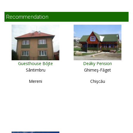
Recommendation
Guesthouse Bőjte
Deáky Pension
Sântimbru
Ghimeş-Făget
Mereni
Chişcău