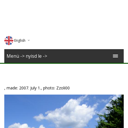
English
Deutsch
Menü -> nyisd le ->
Magyar
Romana
, made: 2007. July 1., photo: Zzoli00