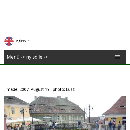
English
Deutsch
Menü -> nyisd le ->
Magyar
Romana
, made: 2007. August 19., photo: kusz