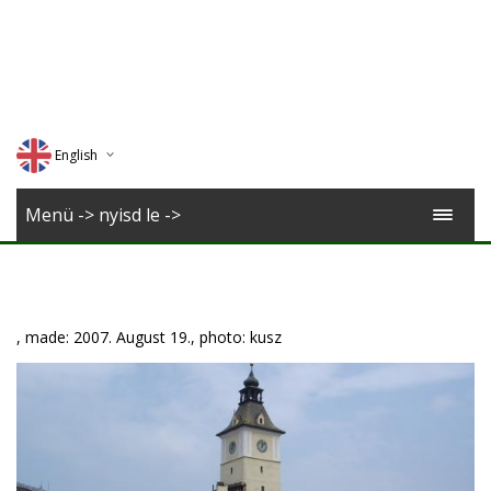
English
Deutsch
Menü -> nyisd le ->
Magyar
Romana
, made: 2007. August 19., photo: kusz