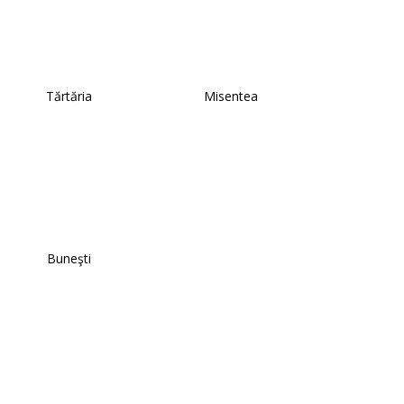
Tărtăria
Misentea
Buneşti