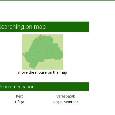
Searching on map
move the mouse on the map
Recommendation
Kerc
Verespatak
Cârţa
Roşia Montană