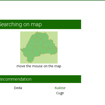
Searching on map
move the mouse on the map
Recommendation
Deda
Kudzsir
Cugir