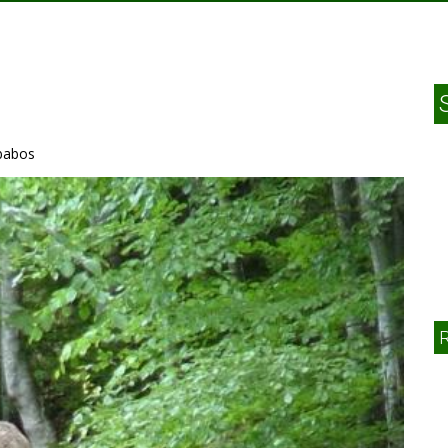
e
 babos