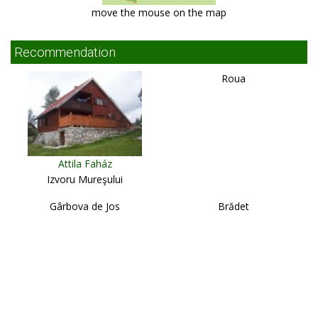
move the mouse on the map
Recommendation
Roua
Attila Faház
Izvoru Mureşului
Gârbova de Jos
Brădet