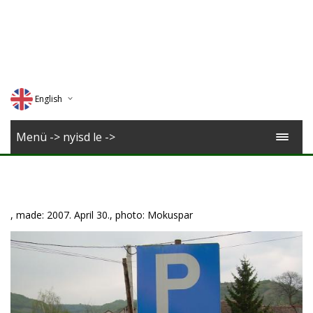
English
Deutsch
Menü -> nyisd le ->
Magyar
Romana
, made: 2007. April 30., photo: Mokuspar