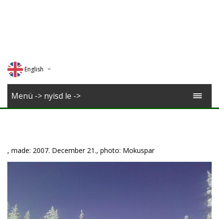
English
Deutsch
Menü -> nyisd le ->
Magyar
Romana
, made: 2007. December 21., photo: Mokuspar