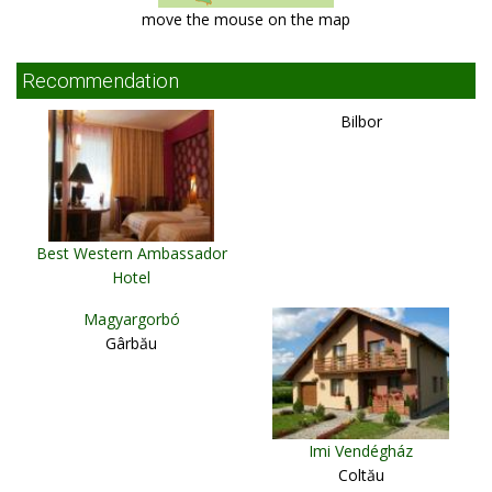
move the mouse on the map
Recommendation
Bilbor
Best Western Ambassador
Hotel
Timişoara
Magyargorbó
Gârbău
Imi Vendégház
Coltău