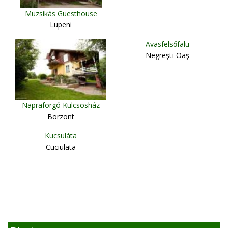
Muzsikás Guesthouse
Lupeni
Avasfelsőfalu
Negreşti-Oaş
Napraforgó Kulcsosház
Borzont
Kucsuláta
Cuciulata