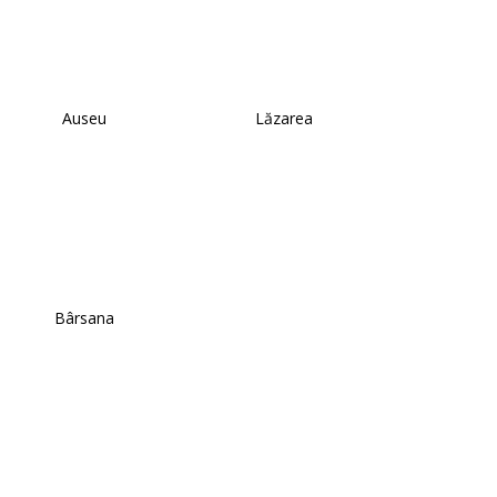
Auseu
Lăzarea
Bârsana