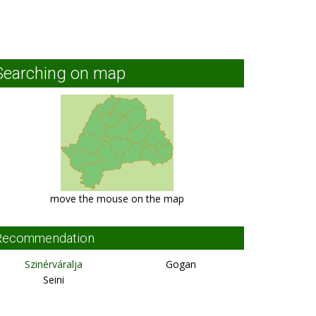
Searching on map
move the mouse on the map
Recommendation
Szinérváralja
Gogan
Seini