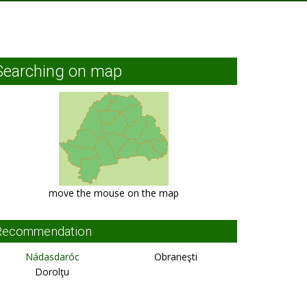
Searching on map
move the mouse on the map
Recommendation
Nádasdaróc
Obraneşti
Dorolţu