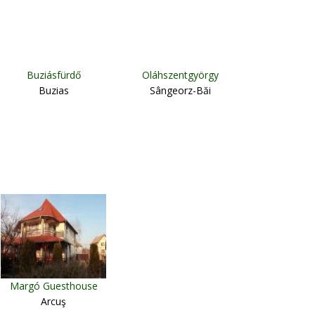
Buziásfürdő
Oláhszentgyörgy
Buzias
Sângeorz-Băi
Margó Guesthouse
Arcuş