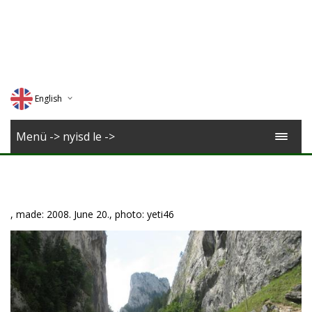
English
Deutsch
Menü -> nyisd le ->
Magyar
Romana
, made: 2008. June 20., photo: yeti46