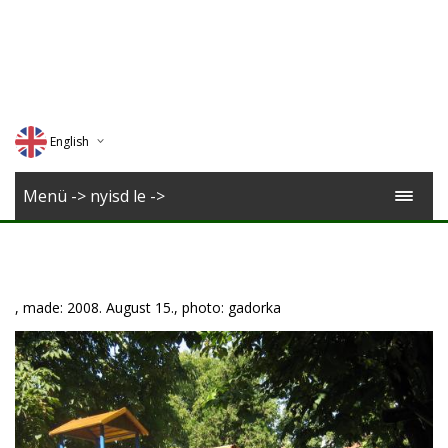
English
Deutsch
Menü -> nyisd le ->
Magyar
Romana
, made: 2008. August 15., photo: gadorka