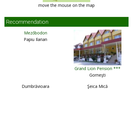
move the mouse on the map
Recommendation
Mezőbodon
Papiu Ilarian
Grand Lion Pension ***
Gorneşti
Dumbrăvioara
Şeica Mică