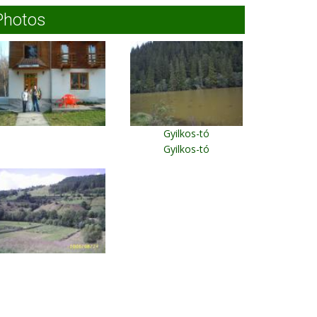
Odorheiu Secuiesc
Photos
Gyilkos-tó
Gyilkos-tó