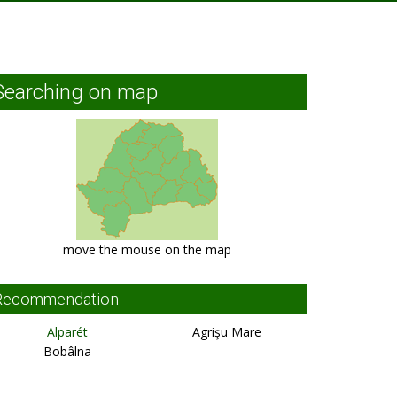
Searching on map
move the mouse on the map
Recommendation
Alparét
Agrişu Mare
Bobâlna