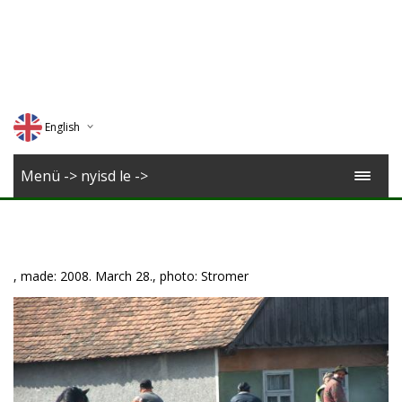
English
Deutsch
Menü -> nyisd le ->
Magyar
Romana
, made: 2008. March 28., photo: Stromer