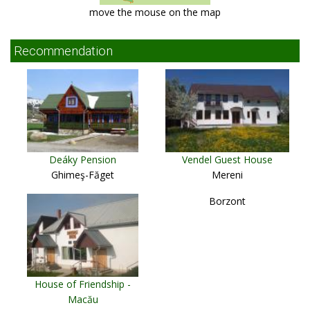
move the mouse on the map
Recommendation
Deáky Pension
Vendel Guest House
Ghimeş-Făget
Mereni
Borzont
House of Friendship -
Macău