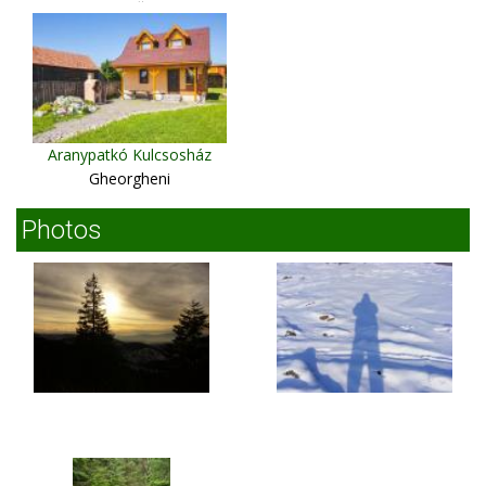
Macău
Aranypatkó Kulcsosház
Gheorgheni
Photos