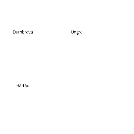
Dumbrava
Ungra
Hărtău