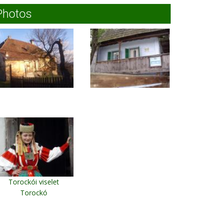
Photos
Torockói viselet
Torockó