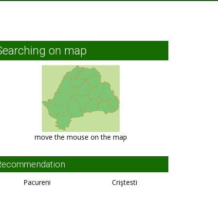
Searching on map
move the mouse on the map
Recommendation
Pacureni
Criştesti