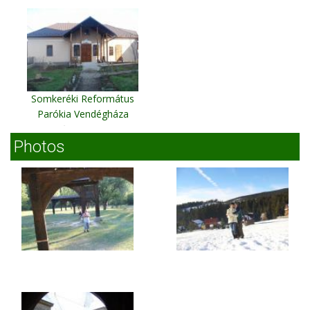
Somkeréki Református
Parókia Vendégháza
Şintereag
Photos