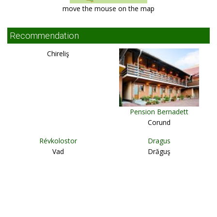
move the mouse on the map
Recommendation
Chireliş
Pension Bernadett
Corund
Révkolostor
Dragus
Vad
Drăguş