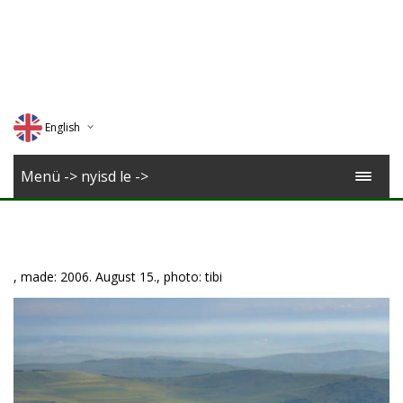
English
Deutsch
Menü -> nyisd le ->
Magyar
Romana
, made: 2006. August 15., photo: tibi