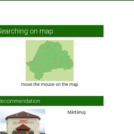
Searching on map
move the mouse on the map
Recommendation
Mărtănuş