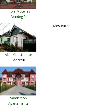
Imola Motel és
Vendéglő
Gheorgheni
Mesteacăn
Akác Guesthouse
Sâncraiu
Sanderson
Apartaments