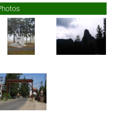
Delnita
Photos