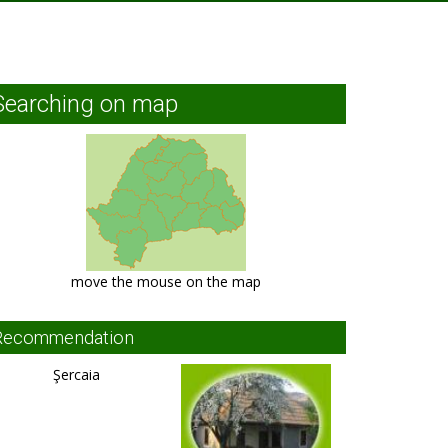
Searching on map
move the mouse on the map
Recommendation
Şercaia