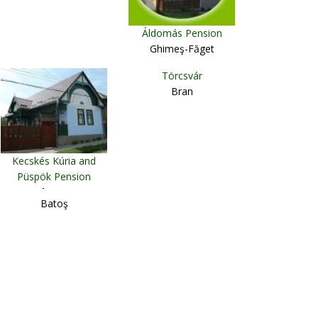
Áldomás Pension
Ghimeş-Făget
Törcsvár
Bran
Kecskés Kúria and
Püspök Pension
Sâncraiu
Batoş