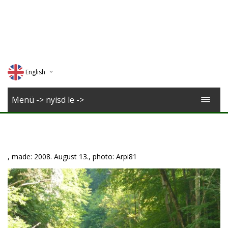
English
Deutsch
Menü -> nyisd le ->
Magyar
Romana
, made: 2008. August 13., photo: Arpi81