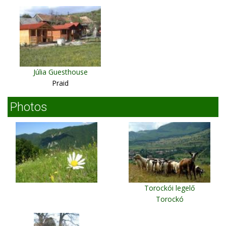
Júlia Guesthouse
Praid
Photos
Torockói legelő
Torockó