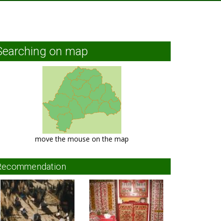
Searching on map
move the mouse on the map
Recommendation