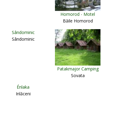
Homorod - Motel
Băile Homorod
Sândominic
Sândominic
Patakmajor Camping
Sovata
Énlaka
Inlăceni