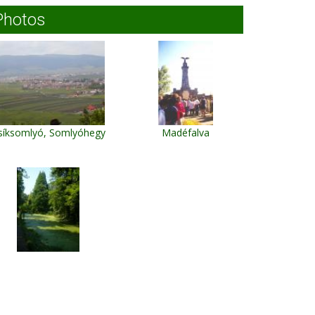
Photos
síksomlyó, Somlyóhegy
Madéfalva