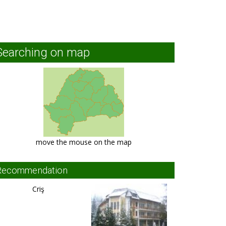
Searching on map
move the mouse on the map
Recommendation
Criş