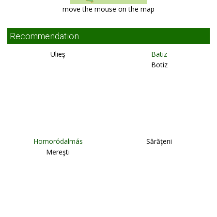
move the mouse on the map
Recommendation
Ulieş
Batiz
Botiz
Homoródalmás
Sărăţeni
Mereşti