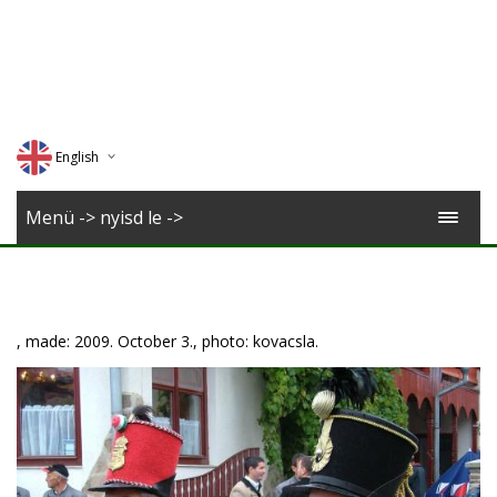
English
Deutsch
Menü -> nyisd le ->
Magyar
Romana
, made: 2009. October 3., photo: kovacsla.