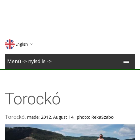
English
Deutsch
Menü -> nyisd le ->
Magyar
Romana
Torockó
Torockó
, made: 2012. August 14., photo: RekaSzabo