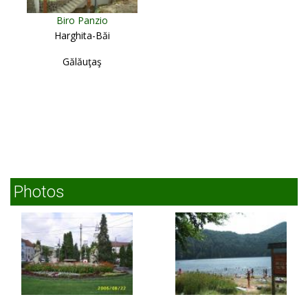
Biro Panzio
Harghita-Băi
Gălăuţaş
Photos