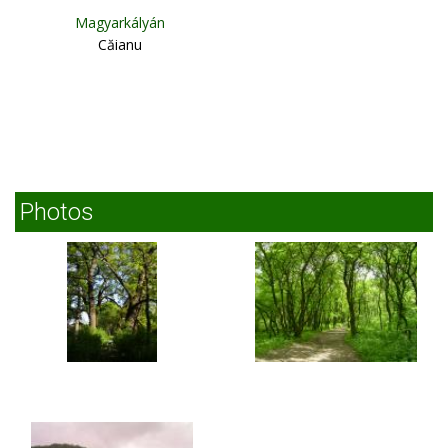
Magyarkályán
Căianu
Photos