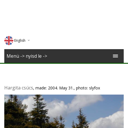
English
Deutsch
Menü -> nyisd le ->
Magyar
Romana
Hargita csúcs
, made: 2004. May 31., photo: slyfox