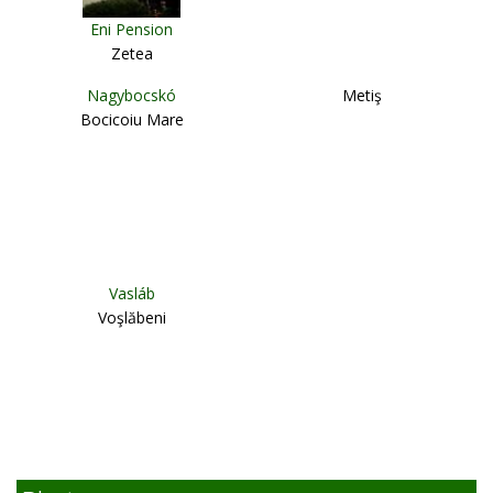
Eni Pension
Zetea
Nagybocskó
Metiş
Bocicoiu Mare
Vasláb
Voşlăbeni