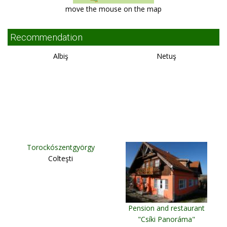
move the mouse on the map
Recommendation
Albiş
Netuş
Torockószentgyörgy
Colteşti
Pension and restaurant
"Csíki Panoráma"