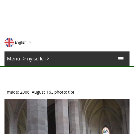
English
Deutsch
Menü -> nyisd le ->
Magyar
Romana
, made: 2006. August 16., photo: tibi