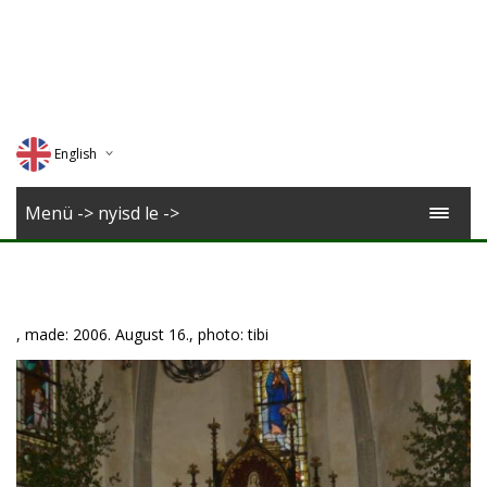
English
Deutsch
Menü -> nyisd le ->
Magyar
Romana
, made: 2006. August 16., photo: tibi