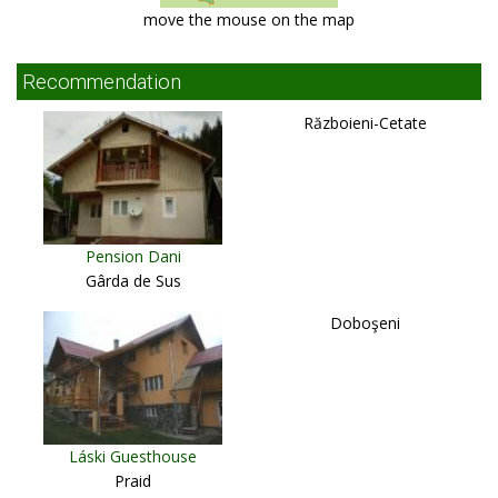
move the mouse on the map
Recommendation
Războieni-Cetate
Pension Dani
Gârda de Sus
Doboşeni
Láski Guesthouse
Praid