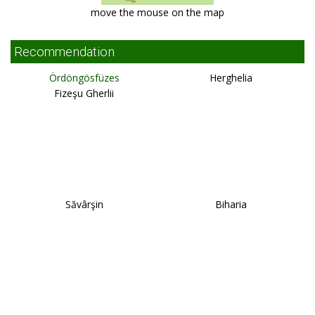
move the mouse on the map
Recommendation
Ördöngösfüzes
Herghelia
Fizeşu Gherlii
Săvârşin
Biharia