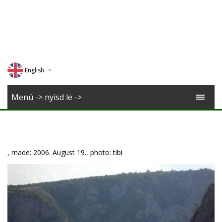
English
Deutsch
Menü -> nyisd le ->
Magyar
Romana
, made: 2006. August 19., photo: tibi