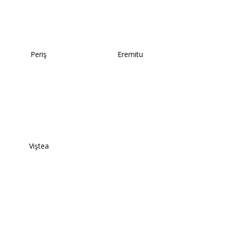
Periş
Eremitu
Viştea