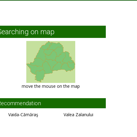
Searching on map
move the mouse on the map
Recommendation
Vaida-Cămăraş
Valea Zalanului