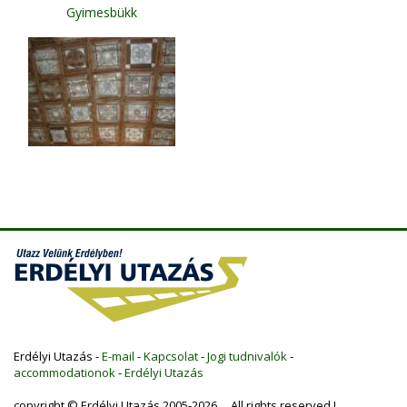
Gyimesbükk
Erdélyi Utazás -
E-mail
-
Kapcsolat
-
Jogi tudnivalók
-
accommodationok
-
Erdélyi Utazás
copyright © Erdélyi Utazás 2005-2026 All rights reserved !