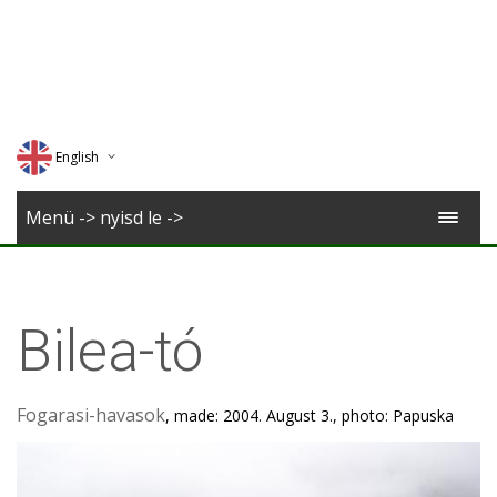
English
Deutsch
Menü -> nyisd le ->
Magyar
Romana
Bilea-tó
Fogarasi-havasok
, made: 2004. August 3., photo: Papuska