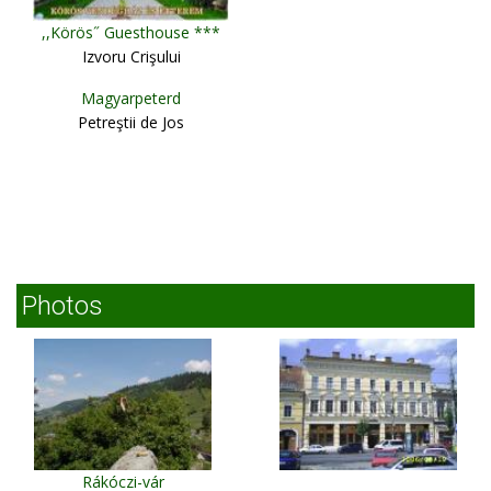
,,Körös˝ Guesthouse ***
Izvoru Crişului
Magyarpeterd
Petreştii de Jos
Photos
Rákóczi-vár