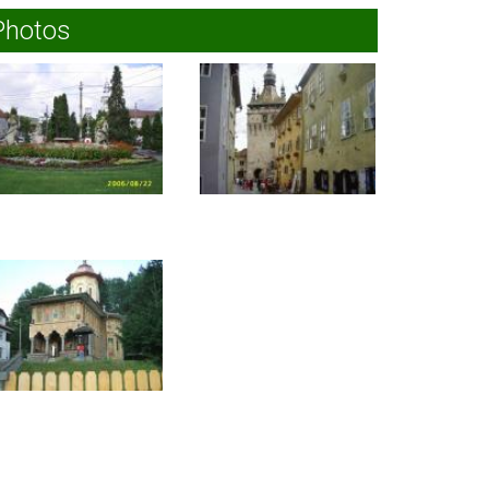
Borzont
Photos