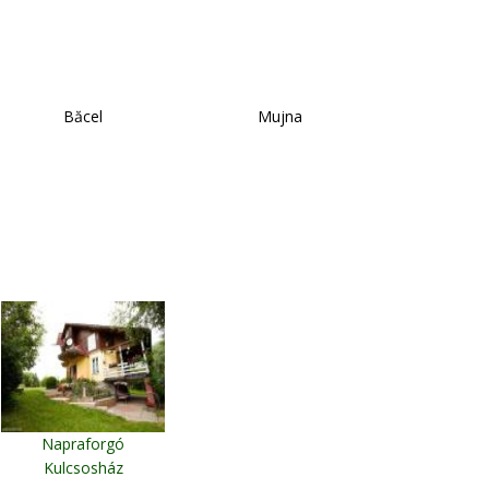
Băcel
Mujna
Napraforgó
Kulcsosház