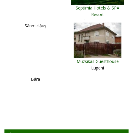
Septimia Hotels & SPA
Resort
Odorheiu Secuiesc
Sânmiclăuş
Muzsikás Guesthouse
Lupeni
Bâra