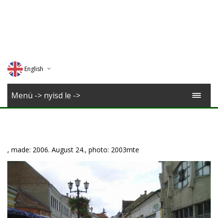
English
Deutsch
Menü -> nyisd le ->
Magyar
Romana
, made: 2006. August 24., photo: 2003mte