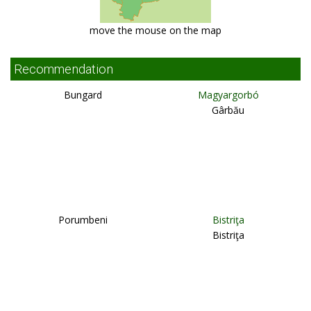
move the mouse on the map
Recommendation
Bungard
Magyargorbó
Gârbău
Porumbeni
Bistriţa
Bistriţa